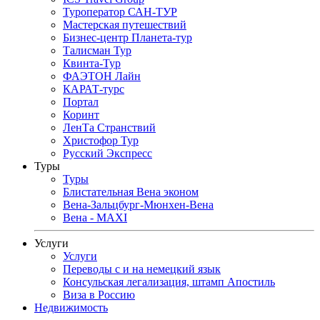
Туроператор САН-ТУР
Мастерская путешествий
Бизнес-центр Планета-тур
Талисман Тур
Квинта-Тур
ФАЭТОН Лайн
КАРАТ-турс
Портал
Коринт
ЛенТа Странствий
Христофор Тур
Русский Экспресс
Туры
Туры
Блистательная Вена эконом
Вена-Зальцбург-Мюнхен-Вена
Вена - MAXI
Услуги
Услуги
Переводы с и на немецкий язык
Консульская легализация, штамп Апостиль
Виза в Россию
Недвижимость