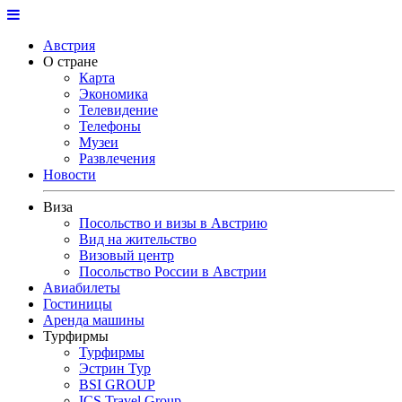
Австрия
О стране
Карта
Экономика
Телевидение
Телефоны
Музеи
Развлечения
Новости
Виза
Посольство и визы в Австрию
Вид на жительство
Визовый центр
Посольство России в Австрии
Авиабилеты
Гостиницы
Аренда машины
Турфирмы
Турфирмы
Эстрин Тур
BSI GROUP
ICS Travel Group