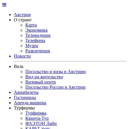
Австрия
О стране
Карта
Экономика
Телевидение
Телефоны
Музеи
Развлечения
Новости
Виза
Посольство и визы в Австрию
Вид на жительство
Визовый центр
Посольство России в Австрии
Авиабилеты
Гостиницы
Аренда машины
Турфирмы
Турфирмы
Квинта-Тур
ФАЭТОН Лайн
КАРАТ-турс