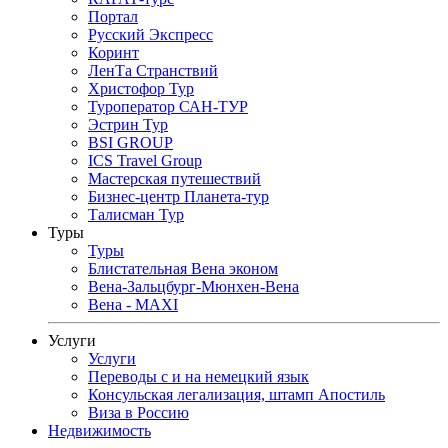
Портал
Русский Экспресс
Коринт
ЛенТа Странствий
Христофор Тур
Туроператор САН-ТУР
Эстрин Тур
BSI GROUP
ICS Travel Group
Мастерская путешествий
Бизнес-центр Планета-тур
Талисман Тур
Туры
Туры
Блистательная Вена эконом
Вена-Зальцбург-Мюнхен-Вена
Вена - MAXI
Услуги
Услуги
Переводы с и на немецкий язык
Консульская легализация, штамп Апостиль
Виза в Россию
Недвижимость