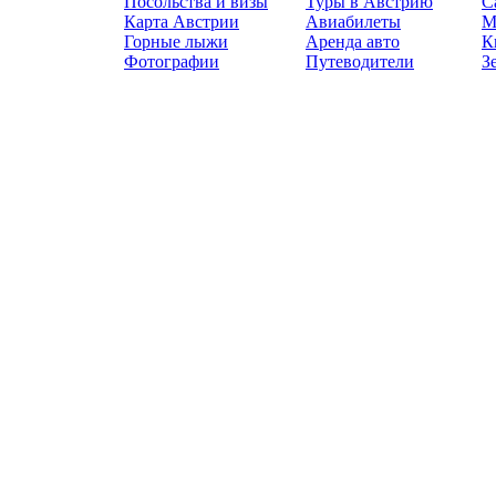
Посольства и визы
Туры в Австрию
С
Карта Австрии
Авиабилеты
М
Горные лыжи
Аренда авто
К
Фотографии
Путеводители
З