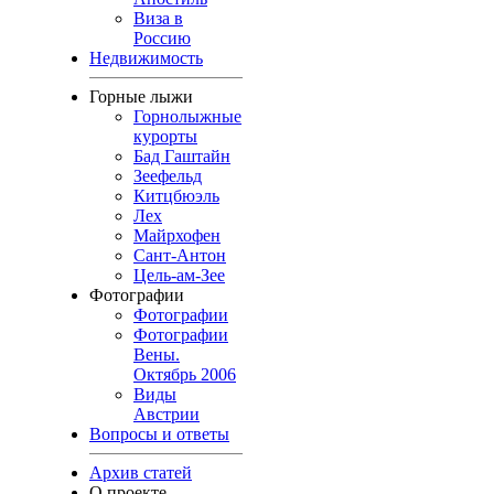
Виза в
Россию
Недвижимость
Горные лыжи
Горнолыжные
курорты
Бад Гаштайн
Зеефельд
Китцбюэль
Лех
Майрхофен
Сант-Антон
Цель-ам-Зее
Фотографии
Фотографии
Фотографии
Вены.
Октябрь 2006
Виды
Австрии
Вопросы и ответы
Архив статей
О проекте