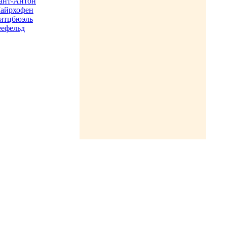
ант-Антон
айрхофен
итцбюэль
еефельд