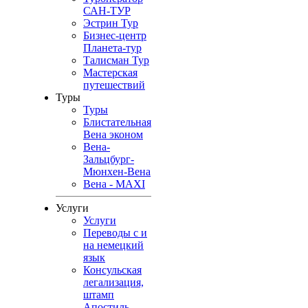
САН-ТУР
Эстрин Тур
Бизнес-центр
Планета-тур
Талисман Тур
Мастерская
путешествий
Туры
Туры
Блистательная
Вена эконом
Вена-
Зальцбург-
Мюнхен-Вена
Вена - MAXI
Услуги
Услуги
Переводы с и
на немецкий
язык
Консульская
легализация,
штамп
Апостиль