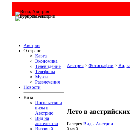
Австрия
О стране
Карта
Экономика
Австрия
>
Фотографии
>
Виды
Телевидение
Телефоны
Музеи
Развлечения
Новости
Виза
Посольство и
визы в
Лето в австрийски
Австрию
Вид на
жительство
Галерея
Виды Австрии
Визовый
9 из 9