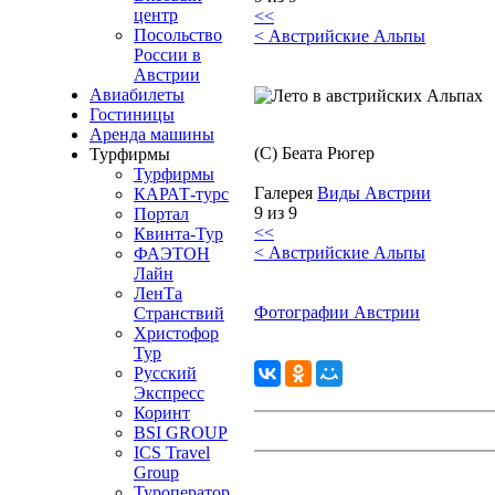
центр
<<
Посольство
< Австрийские Альпы
России в
Австрии
Авиабилеты
Гостиницы
Аренда машины
(C) Беата Рюгер
Турфирмы
Турфирмы
Галерея
Виды Австрии
КАРАТ-турс
9 из 9
Портал
<<
Квинта-Тур
< Австрийские Альпы
ФАЭТОН
Лайн
ЛенТа
Фотографии Австрии
Странствий
Христофор
Тур
Русский
Экспресс
Коринт
BSI GROUP
ICS Travel
Group
Туроператор