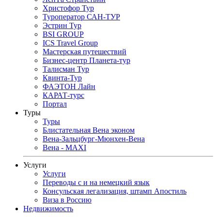
Христофор Тур
Туроператор САН-ТУР
Эстрин Тур
BSI GROUP
ICS Travel Group
Мастерская путешествий
Бизнес-центр Планета-тур
Талисман Тур
Квинта-Тур
ФАЭТОН Лайн
КАРАТ-турс
Портал
Туры
Туры
Блистательная Вена эконом
Вена-Зальцбург-Мюнхен-Вена
Вена - MAXI
Услуги
Услуги
Переводы с и на немецкий язык
Консульская легализация, штамп Апостиль
Виза в Россию
Недвижимость