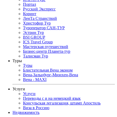
Портал
Русский Экспресс
Коринт
ЛенТа Странствий
Христофор Тур
Туроператор САН-ТУР
Эстрин Тур
BSI GROUP
ICS Travel Group
Мастерская путешествий
Бизнес-центр Планета-тур
Талисман Тур
Туры
Туры
Блистательная Вена эконом
Вена-Зальцбург-Мюнхен-Вена
Вена - MAXI
Услуги
Услуги
Переводы с и на немецкий язык
Консульская легализация, штамп Апостиль
Виза в Россию
Недвижимость