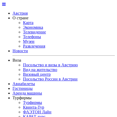
Австрия
О стране
Карта
Экономика
Телевидение
Телефоны
Музеи
Развлечения
Новости
Виза
Посольство и визы в Австрию
Вид на жительство
Визовый центр
Посольство России в Австрии
Авиабилеты
Гостиницы
Аренда машины
Турфирмы
Турфирмы
Квинта-Тур
ФАЭТОН Лайн
КАРАТ-турс